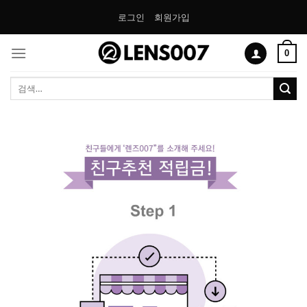
Skip
로그인
회원가입
to
content
0
검
색: