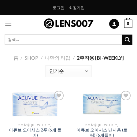
Skip
로그인
회원가입
to
content
0
검
색:
홈
/
SHOP
/
나만의 타입
/
2주착용 [BI-WEEKLY]
Add to
Add to
Wishlist
Wishlist
2주착용 [BI-WEEKLY]
2주착용 [BI-WEEKLY]
아큐브 오아시스 2주 (6개 들
아큐브 오아시스 난시용 (토
이)
릭) (6개들이)