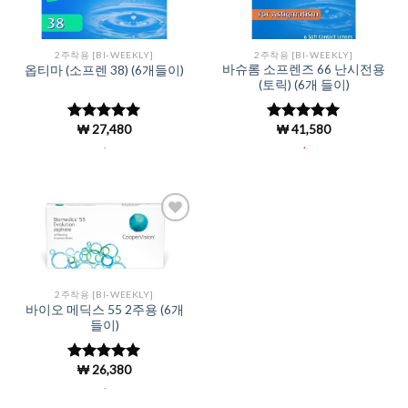
Wishlist
Wishlist
2주착용 [BI-WEEKLY]
2주착용 [BI-WEEKLY]
바슈롬 소프렌즈 66 난시전용
옵티마 (소프렌 38) (6개들이)
(토릭) (6개 들이)
₩
27,480
₩
41,580
5 중에서
5
5 중에서
로 평가됨
4.92
로 평
.
.
가됨
Add to
Wishlist
2주착용 [BI-WEEKLY]
바이오 메딕스 55 2주용 (6개
들이)
₩
26,380
5 중에서
5
로 평가됨
.