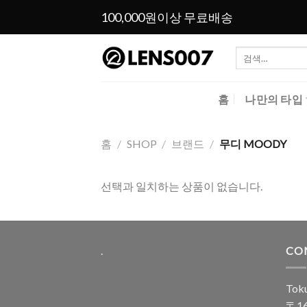
Skip
100,000원이상 무료배송
to
content
검
색:
홈
나만의 타입
홈
/
SHOP
/
브랜드
/
무디 MOODY
선택과 일치하는 상품이 없습니다.
.
CO
Toku
〒16