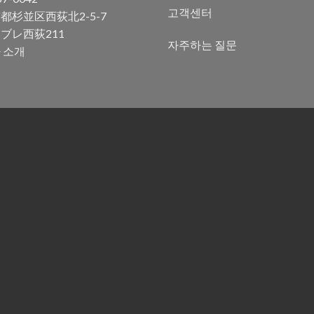
고객센터
都杉並区西荻北2-5-7
ブレ西荻211
자주하는 질문
 소개