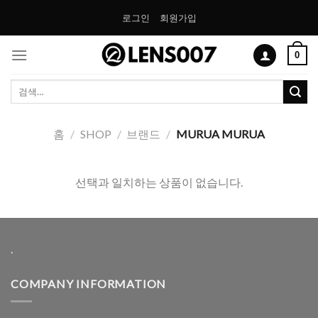
Skip
로그인
회원가입
to
content
0
검
색:
홈
/
SHOP
/
브랜드
/
MURUA MURUA
선택과 일치하는 상품이 없습니다.
.
COMPANY INFORMATION