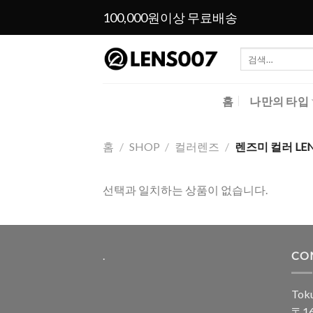
Skip
100,000원이상 무료배송
to
content
검
색:
홈
나만의 타입
홈
/
SHOP
/
컬러렌즈
/
렌즈미 컬러 LEN
선택과 일치하는 상품이 없습니다.
.
CO
Toku
〒16