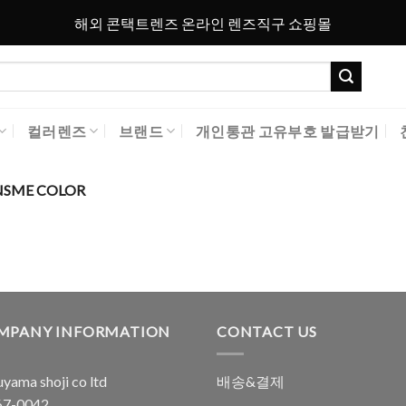
해외 콘택트렌즈 온라인 렌즈직구 쇼핑몰
컬러렌즈
브랜드
개인통관 고유부호 발급받기
SME COLOR
MPANY INFORMATION
CONTACT US
yama shoji co ltd
배송&결제
7-0042