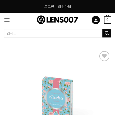
Skip
로그인
회원가입
to
content
0
검
색:
Add to
Wishlist