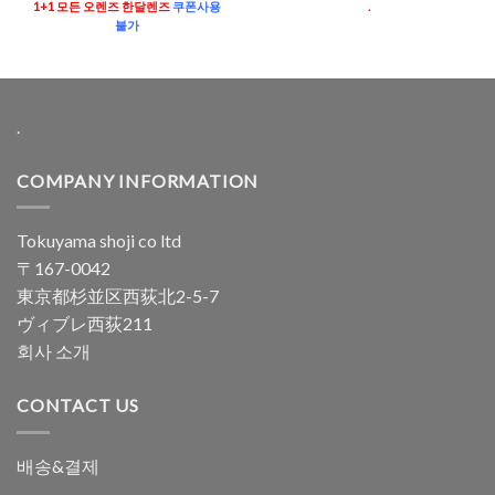
로 평가됨
4.96
로 평
1+1 모든 오렌즈 한달렌즈
쿠폰사용
.
가됨
불가
.
COMPANY INFORMATION
Tokuyama shoji co ltd
〒167-0042
東京都杉並区西荻北2-5-7
ヴィブレ西荻211
회사 소개
CONTACT US
배송&결제