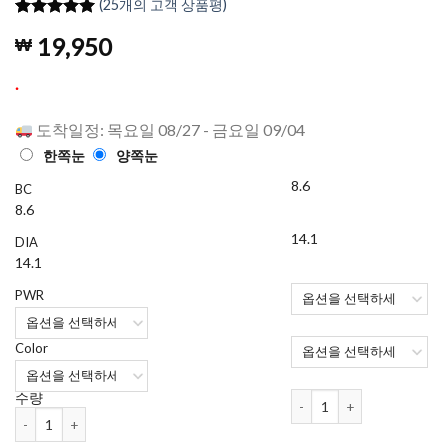
(
25
개의 고객 상품평)
4.96
25
개의
19,950
₩
고객 평가
를 기준으
로 5점 만
.
점에
점으
로 평가됨
도착일정: 목요일 08/27 - 금요일 09/04
한쪽눈
양쪽눈
8.6
BC
8.6
14.1
DIA
14.1
PWR
Color
Kukka 컬러렌즈 1개월용 (2
수량
Kukka 컬러렌즈 1개월용 (2개들이) (7가지색) 수량