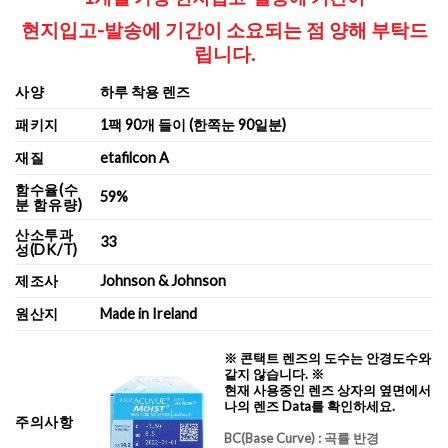
현지입고-발송에 기간이 소요되는 점
양해 부탁드
립니다.
사양
하루 착용 렌즈
패키지
1팩 90개 들이 (한쪽눈 90일분)
재질
etafilcon A
함수율(수
59%
분 함유량)
산소투과
33
성(DK/T)
제조사
Johnson & Johnson
원산지
Made in Ireland
※ 콘택트 렌즈의 도수는 안경도수와
같지 않습니다. ※
현재 사용중인 렌즈 상자의 옆면에서
나의 렌즈 Data를 확인하세요.
주의사항
BC
(Base Curve)
: 곡률 반경