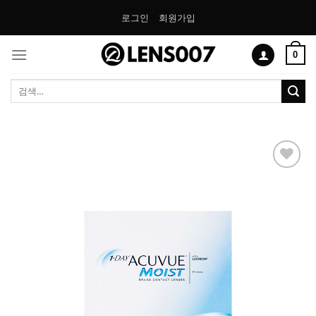
Skip
로그인
회원가입
to
content
0
검
색:
Add to
Wishlist