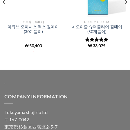
하루용 [DAILY]
NEOISM NEOISM
아큐브 오아시스 맥스 원데이
네오이즘 슈퍼클리어 원데이
(30개들이)
(50개들이)
₩
50,400
₩
33,075
5 중에서
4.96
로 평
.
.
가됨
.
COMPANY INFORMATION
Tokuyama shoji co ltd
〒167-0042
東京都杉並区西荻北2-5-7