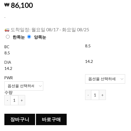
4.98
1982
개의
86,100
₩
고객 평가
를 기준으
로 5점 만
.
점에
점으
로 평가됨
도착일정: 월요일 08/17 - 화요일 08/25
한쪽눈
양쪽눈
8.5
BC
8.5
14.2
DIA
14.2
PWR
원데이 아큐브 모이스트 (90
수량
원데이 아큐브 모이스트 (90개들이) 수량
장바구니
바로구매