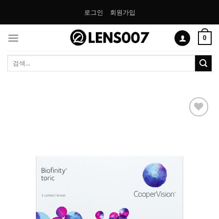
Skip
로그인
회원가입
to
content
0
검
색:
Add to
Wishlist