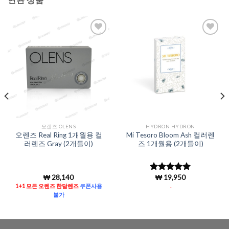
Add to
Add to
Wishlist
Wishlist
오렌즈 OLENS
HYDRON HYDRON
오렌즈 Real Ring 1개월용 컬
Mi Tesoro Bloom Ash 컬러렌
러렌즈 Gray (2개들이)
즈 1개월용 (2개들이)
₩
28,140
₩
19,950
5 중에서
4.96
로 평
1+1 모든 오렌즈 한달렌즈
쿠폰사용
.
가됨
불가