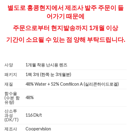
별도로 홍콩현지에서 제조사 발주 주문이 들
어가기 때문에
주문으로부터 현지발송까지 1개월 이상
기간이 소요될 수 있는 점
양해 부탁드립니다.
사양
1개월 착용 난시용 렌즈
패키지
1팩 3개 (한쪽 눈 3개월분)
재질
48% Water + 52% Comfilcon A (실리콘하이드로겔)
함수율
48%
(수분 함
유량)
산소투
116 Dk/t
과성
(DK/T)
제조사
Coopervision