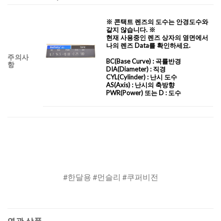
※ 콘택트 렌즈의 도수는 안경도수와
같지 않습니다. ※
현재 사용중인 렌즈 상자의 옆면에서
나의 렌즈 Data를 확인하세요.
주의사
BC
(Base Curve)
: 곡률반경
항
DIA
(Diameter) :
직경
CYL
(Cylinder)
: 난시 도수
AS
(Axis)
: 난시의 축방향
PWR(Power) 또는 D : 도수
#한달용 #먼슬리 #쿠퍼비전
연관 상품