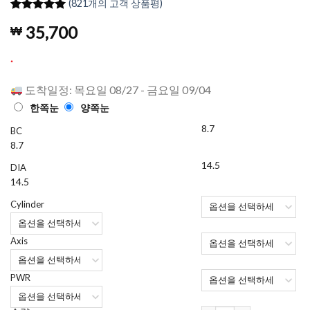
(
821
개의 고객 상품평)
4.96
821
개의
35,700
₩
고객 평가
를 기준으
로 5점 만
.
점에
점으
로 평가됨
도착일정: 목요일 08/27 - 금요일 09/04
한쪽눈
양쪽눈
8.7
BC
8.7
14.5
DIA
14.5
Cylinder
Axis
PWR