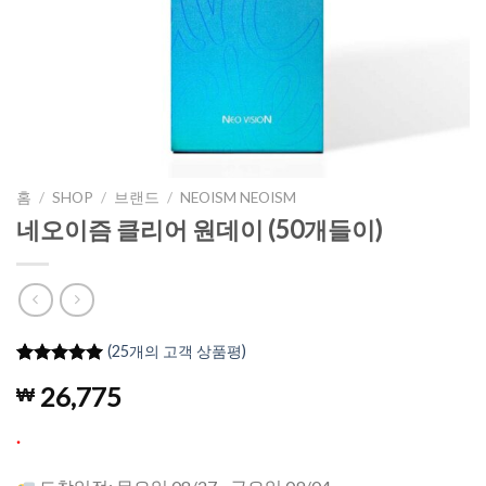
홈
/
SHOP
/
브랜드
/
NEOISM NEOISM
네오이즘 클리어 원데이 (50개들이)
(
25
개의 고객 상품평)
4.96
25
개의
26,775
₩
고객 평가
를 기준으
로 5점 만
.
점에
점으
로 평가됨