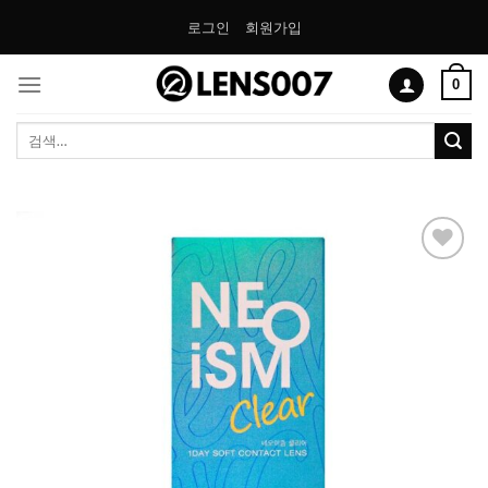
Skip
로그인
회원가입
to
content
0
검
색:
Add to
Wishlist