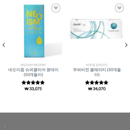
Add to
Add to
Wishlist
Wishlist
NEOISM NEOISM
하루용 [DAILY]
네오이즘 슈퍼클리어 원데이
쿠퍼비전 클래리티 (30개들
(50개들이)
이)
₩
33,075
₩
34,070
5 중에서
5 중에서
4.96
로 평
4.99
로 평
.
.
가됨
가됨
.