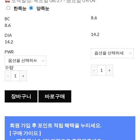
도착일정: 목요일 08/27 - 금요일 09/04
한쪽눈
양쪽눈
8.6
BC
8.6
14.2
DIA
14.2
PWR
네오이즘 클리어 원데이 (50
수량
네오이즘 클리어 원데이 (50개들이) 수량
장바구니
바로구매
회원 가입 후 포인트 적립 혜택을 누리세요.
[ 구매 가이드 ]