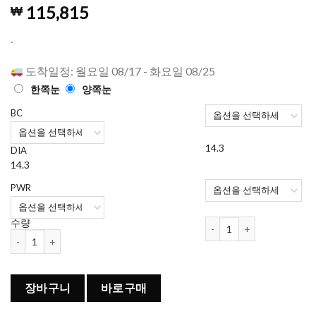
4.98
1718
개의
115,815
₩
고객 평가
를 기준으
로 5점 만
.
점에
점으
로 평가됨
도착일정: 월요일 08/17 - 화요일 08/25
한쪽눈
양쪽눈
BC
14.3
DIA
14.3
PWR
아큐브 오아시스 원데이 (90
수량
아큐브 오아시스 원데이 (90개들이) 수량
장바구니
바로구매