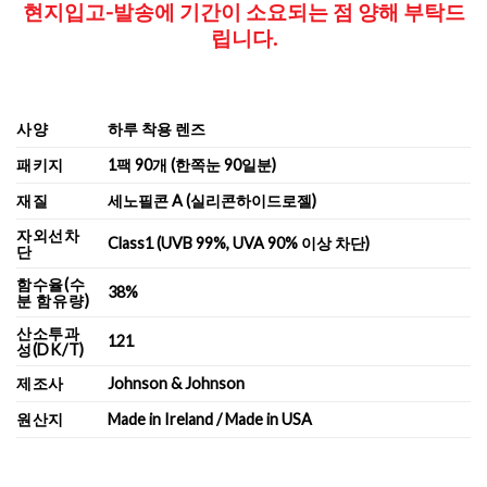
현지입고-발송에 기간이 소요되는 점
양해 부탁드
립니다.
사양
하루 착용 렌즈
패키지
1팩 90개 (한쪽눈 90일분)
재질
세노필콘 A (실리콘하이드로젤)
자외선차
Class1 (UVB 99%, UVA 90% 이상 차단)
단
함수율(수
38%
분 함유량)
산소투과
121
성(DK/T)
제조사
Johnson & Johnson
원산지
Made in Ireland / Made in USA