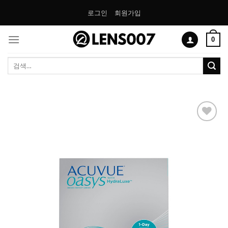
Skip
로그인
회원가입
to
content
0
검
색:
Add to
Wishlist