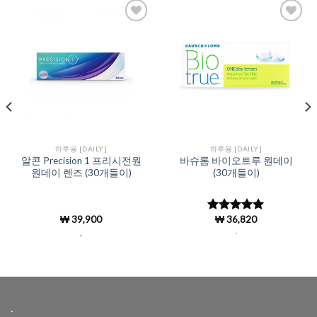
Add to
Add to
Wishlist
Wishlist
하루용 [DAILY]
하루용 [DAILY]
알콘 Precision 1 프리시전원
바슈롬 바이오트루 원데이
원데이 렌즈 (30개들이)
(30개들이)
₩
39,900
₩
36,820
5 중에서
4.92
로 평
.
.
가됨
.