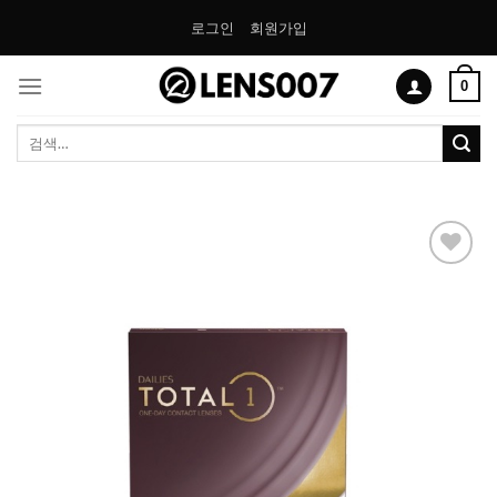
Skip
로그인
회원가입
to
content
0
검
색:
Add to
Wishlist