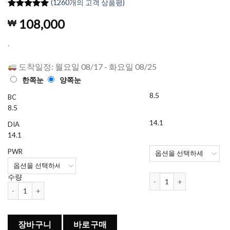
(
1260
개의 고객 상품평)
4.98
1260
개의
108,000
₩
고객 평가
를 기준으
로 5점 만
.
점에
점으
로 평가됨
도착일정: 월요일 08/17 - 화요일 08/25
한쪽눈
양쪽눈
8.5
BC
8.5
14.1
DIA
14.1
PWR
데일리스 토탈원 워터렌즈 (강
수량
데일리스 토탈원 워터렌즈 (강소라 렌즈) (90개들이) 수량
장바구니
바로구매