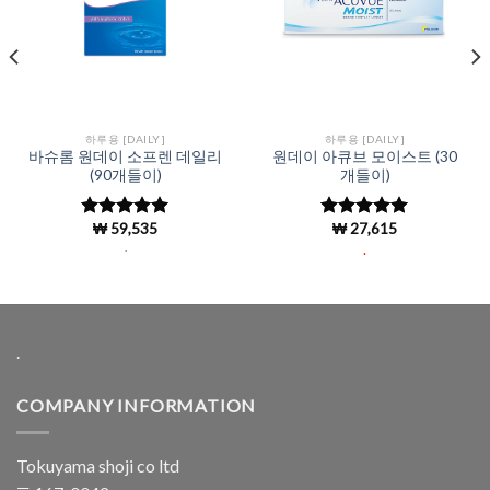
하루용 [DAILY]
하루용 [DAILY]
바슈롬 원데이 소프렌 데일리
원데이 아큐브 모이스트 (30
(90개들이)
개들이)
₩
59,535
₩
27,615
5 중에서
5 중에서
4.97
로 평
4.96
로 평
.
.
가됨
가됨
.
COMPANY INFORMATION
Tokuyama shoji co ltd