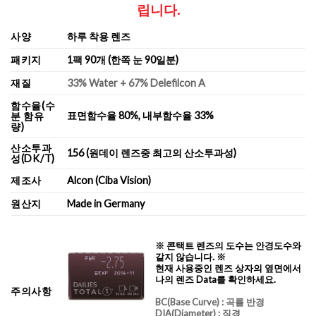
립니다.
사양
하루 착용 렌즈
패키지
1팩 90개 (한쪽 눈 90일분)
재질
33% Water + 67% Delefilcon A
함수율(수
표면함수율 80%, 내부함수율 33%
분 함유
량)
산소투과
156 (원데이 렌즈중 최고의 산소투과성)
성(DK/T)
제조사
Alcon (Ciba Vision)
원산지
Made in Germany
※ 콘택트 렌즈의 도수는 안경도수와
같지 않습니다. ※
현재 사용중인 렌즈 상자의 옆면에서
나의 렌즈 Data를 확인하세요.
주의사항
BC
(Base Curve)
: 곡률 반경
DIA
(Diameter) :
직경