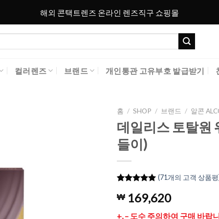
해외 콘택트렌즈 온라인 렌즈직구 쇼핑몰
컬러렌즈
브랜드
개인통관 고유부호 발급받기
홈
/
SHOP
/
브랜드
/
알콘 ALC
데일리스 토탈원 
Add to
들이)
Wishlist
(
71
개의 고객 상품평
4.99
71
개의
169,620
₩
고객 평가
를 기준으
로 5점 만
+, – 도수 주의하여 구매 바랍니