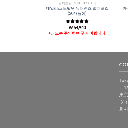
ULTIFOCAL]
멀티포컬 [MULTIFOCAL]
멀티포컬 (30개 들
데일리스 토탈원 워터렌즈 멀티포컬
아
이)
(30개들이)
1,710
₩
64,940
중에서
5 중에서
로 평
4.96
로 평
하여 구매 바랍니다.
+, - 도수 주의하여 구매 바랍니다.
가됨
.
CO
Toku
〒16
東京
ヴィ
회사