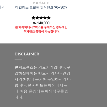
샘플렌즈증정
티포
데일리스 토탈원 워터렌즈 90+30개
₩
140,000
5 중에서
4.97
로 평
본 페이지에서 2박스를 구매하신 경우에만
가됨
추가렌즈 증정이 가능합니다.
DISCLAIMER
콘택트렌즈는 의료기기입니다. 구
입하실때에는 반드시 의사나 안경
사의 처방에 근거해 구입하시기 바
랍니다. 본 사이트는 해외에서 판
매, 배송, 운영되는 해외직구몰 입
니다.