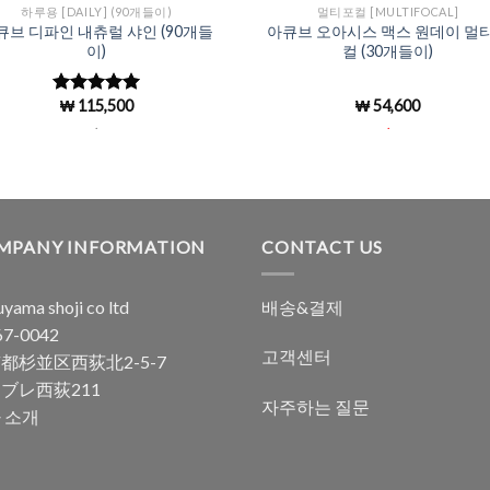
하루용 [DAILY] (90개들이)
멀티포컬 [MULTIFOCAL]
큐브 디파인 내츄럴 샤인 (90개들
아큐브 오아시스 맥스 원데이 멀
이)
컬 (30개들이)
₩
115,500
₩
54,600
5 중에서
4.98
로 평
.
.
가됨
MPANY INFORMATION
CONTACT US
yama shoji co ltd
배송&결제
7-0042
고객센터
都杉並区西荻北2-5-7
ブレ西荻211
자주하는 질문
 소개