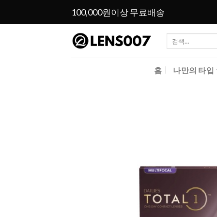
Skip
100,000원이상 무료배송
to
content
검
색:
홈
나만의 타입