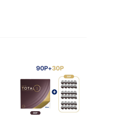
to
Add to
ist
Wishlist