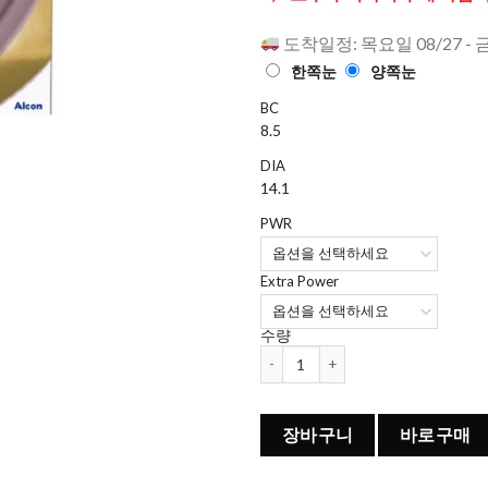
점에
점으
로 평가됨
도착일정: 목요일 08/27 - 
한쪽눈
양쪽눈
BC
8.5
DIA
14.1
PWR
Extra Power
수량
데일리스 토탈원 워터렌즈 멀티포컬 (
장바구니
바로구매