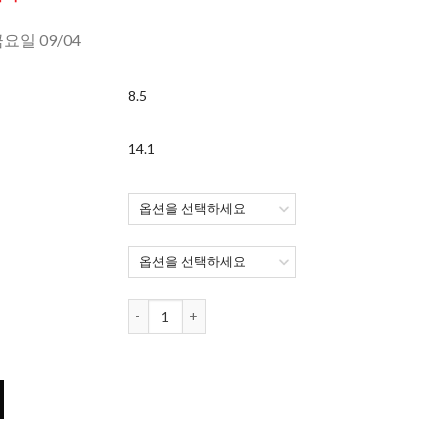
금요일 09/04
8.5
14.1
데일리스 토탈원 워터렌즈 멀티포컬 (90개들이) 수량
90개들이) 수량