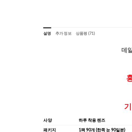
설명
추가 정보
상품평 (71)
데일
기
사양
하루 착용 렌즈
패키지
1팩 90개 (한쪽 눈 90일분)