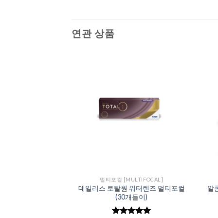
연관 상품
Add to
Add to
Wishlist
Wishlist
ULTIFOCAL]
컴포트 플러스 멀티
90개들이)
5,520
중에서
5
평가됨
하여 구매 바랍니다.
멀티포컬 [MULTIFOCAL]
데일리스 토탈원 워터렌즈 멀티포컬
알콘
(30개들이)