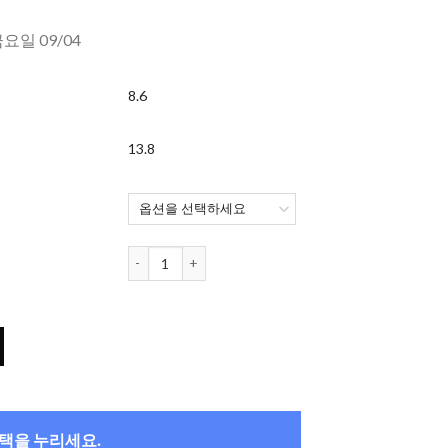
금요일 09/04
8.6
13.8
알콘 후레쉬룩 일루미네이트 (블랙) (30개 들이) 수량
0개 들이) 수량
혜택을 누리세요.