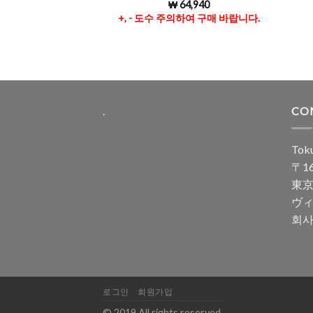
₩
64,940
5 중에서
4.96
로 평
+, - 도수 주의하여 구매 바랍니다.
가됨
.
CO
Toku
〒16
東京
ヴィ
회사
로그인
회원가입
© 2019 All rights reserved.