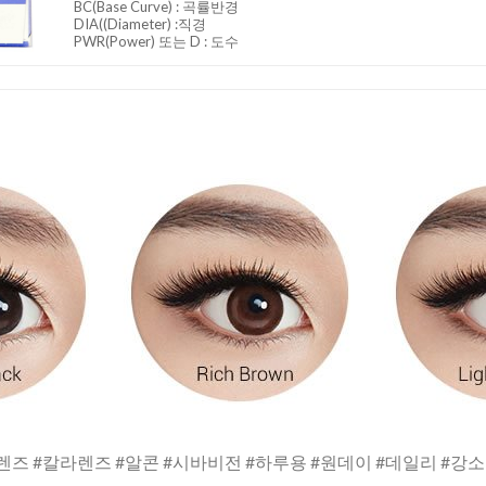
BC
(Base Curve)
: 곡률반경
DIA
((Diameter) :
직경
PWR(Power) 또는 D : 도수
렌즈 #칼라렌즈 #알콘 #시바비전 #하루용 #원데이 #데일리 #강