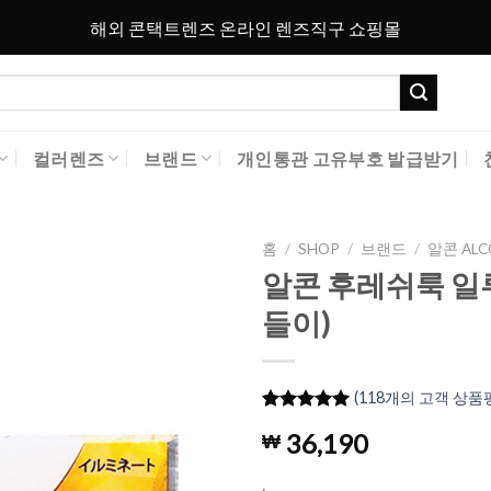
해외 콘택트렌즈 온라인 렌즈직구 쇼핑몰
컬러렌즈
브랜드
개인통관 고유부호 발급받기
홈
/
SHOP
/
브랜드
/
알콘 ALC
알콘 후레쉬룩 일루
Add to
들이)
Wishlist
(
118
개의 고객 상품
4.98
118
개의
36,190
₩
고객 평가
를 기준으
로 5점 만
.