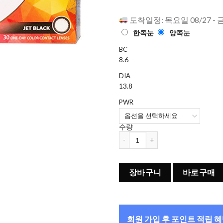
점에
점으
로 평가됨
도착일정: 목요일 08/27 - 
한쪽눈
양쪽눈
BC
8.6
DIA
13.8
PWR
수량
알콘 후레쉬룩 일루미네이트 (블랙) (3
장바구니
바로구매
회원 가입 후 포인트 적립 