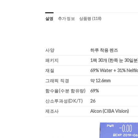
설명
추가 정보
상품평 (118)
사양
하루 착용 렌즈
패키지
1팩 30개 (한쪽 눈 30일분
재질
69% Water + 31% Nelfil
그래픽 직경
약 12.6mm
함수율(수분 함유량)
69%
산소투과성(DK/T)
26
제조사
Alcon (CIBA Vision)