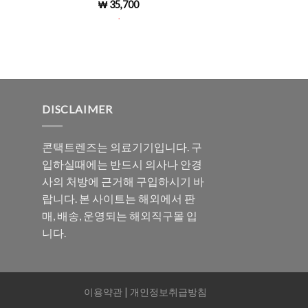
₩
35,700
5 중에서
4.95
로 평
.
가됨
DISCLAIMER
콘택트렌즈는 의료기기입니다. 구
입하실때에는 반드시 의사나 안경
사의 처방에 근거해 구입하시기 바
랍니다. 본 사이트는 해외에서 판
매, 배송, 운영되는 해외직구몰 입
니다.
이용약관
|
개인정보취급방침