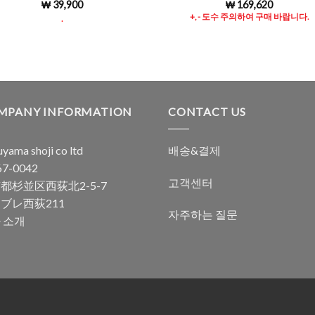
₩
39,900
₩
169,620
5 중에서
4.99
로 평
.
+, - 도수 주의하여 구매 바랍니다.
가됨
MPANY INFORMATION
CONTACT US
yama shoji co ltd
배송&결제
7-0042
고객센터
都杉並区西荻北2-5-7
ブレ西荻211
자주하는 질문
 소개