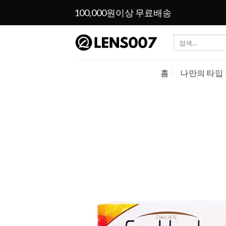
Skip
100,000원이상 무료배송
to
content
검
색:
홈
나만의 타입