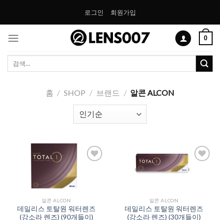
Skip
로그인
회원가입
to
content
0
검
색:
홈
/
SHOP
/
브랜드
/
알콘 ALCON
Add to
Add to
Wishlist
Wishlist
알콘 ALCON
알콘 ALCON
데일리스 토탈원 워터렌즈
데일리스 토탈원 워터렌즈
(강소라 렌즈) (90개들이)
(강소라 렌즈) (30개들이)