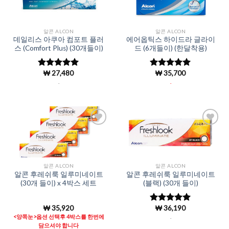
Wishlist
Wishlist
알콘 ALCON
알콘 ALCON
데일리스 아쿠아 컴포트 플러
에어옵틱스 하이드라 글라이
스 (Comfort Plus) (30개들이)
드 (6개들이) (한달착용)
₩
27,480
₩
35,700
5 중에서
5 중에서
4.97
로 평
4.95
로 평
.
.
가됨
가됨
Add to
Add to
Wishlist
Wishlist
알콘 ALCON
알콘 ALCON
알콘 후레쉬룩 일루미네이트
알콘 후레쉬룩 일루미네이트
(30개 들이) x 4박스 세트
(블랙) (30개 들이)
₩
35,920
₩
36,190
5 중에서
4.98
로 평
<양쪽눈>옵션 선택후 4박스를 한번에
.
가됨
담으셔야 합니다