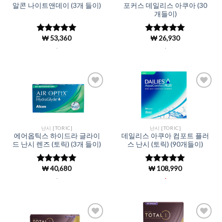
포커스 데일리스 아쿠아 (30
알콘 나이트앤데이 (3개 들이)
개들이)
₩
53,360
₩
26,930
5 중에서
5 중에서
4.95
로 평
4.96
로 평
.
.
가됨
가됨
Add to
Add to
Wishlist
Wishlist
난시 [TORIC]
난시 [TORIC]
에어옵틱스 하이드라 글라이
데일리스 아쿠아 컴포트 플러
드 난시 렌즈 (토릭) (3개 들이)
스 난시 (토릭) (90개들이)
₩
40,680
₩
108,990
5 중에서
5
5 중에서
5
로 평가됨
로 평가됨
.
.