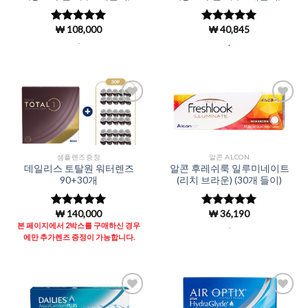
₩
108,000
₩
40,845
5 중에서
5 중에서
4.98
로 평
4.97
로 평
.
.
가됨
가됨
Add to
Add to
Wishlist
Wishlist
샘플렌즈증정
알콘 ALCON
데일리스 토탈원 워터렌즈
알콘 후레쉬룩 일루미네이트
90+30개
(리치 브라운) (30개 들이)
₩
140,000
₩
36,190
5 중에서
5 중에서
4.97
로 평
4.97
로 평
본 페이지에서 2박스를 구매하신 경우
.
가됨
가됨
에만 추가렌즈 증정이 가능합니다.
Add to
Add to