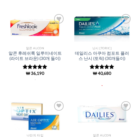
Add to
Add to
Wishlist
Wishlist
알콘 ALCON
난시 [TORIC]
알콘 후레쉬룩 일루미네이트
데일리스 아쿠아 컴포트 플러
(라이트 브라운) (30개 들이)
스 난시 (토릭) (30개들이)
₩
36,190
₩
40,680
5 중에서
5 중에서
5
4.98
로 평
로 평가됨
.
가됨
.
Add to
Add to
Wishlist
Wishlist
나만의 타입
알콘 ALCON