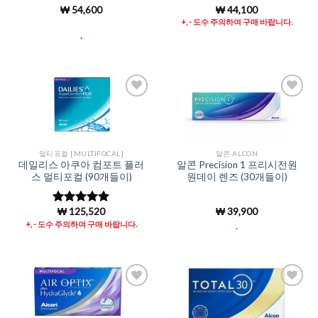
₩
54,600
₩
44,100
5 중에서
5
5 중에서
5
로 평가됨
로 평가됨
+, - 도수 주의하여 구매 바랍니다.
.
Add to
Add to
Wishlist
Wishlist
멀티포컬 [MULTIFOCAL]
알콘 ALCON
데일리스 아쿠아 컴포트 플러
알콘 Precision 1 프리시전원
스 멀티포컬 (90개들이)
원데이 렌즈 (30개들이)
₩
125,520
₩
39,900
5 중에서
5
로 평가됨
+, - 도수 주의하여 구매 바랍니다.
.
Add to
Add to
Wishlist
Wishlist