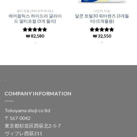
멀티포컬 [MULTIFOCAL]
나만의 타입
에어옵틱스 하이드라 글라이
알콘 토탈30 워터렌즈 (3개들
드 멀티포컬 (3개 들이)
이) (1개월용)
₩
82,580
₩
32,550
5 중에서
5
5 중에서
로 평가됨
4.96
로 평
.
.
가됨
.
COMPANY INFORMATION
Tokuyama shoji co ltd
〒167-0042
東京都杉並区西荻北2-5-7
ヴィブレ西荻211