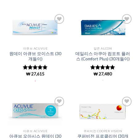
Add to
Add to
Wishlist
Wishlist
아큐브 ACUVUE
알콘 ALCON
원데이 아큐브 모이스트 (30
데일리스 아쿠아 컴포트 플러
개들이)
스 (Comfort Plus) (30개들이)
₩
27,615
₩
27,480
5 중에서
5 중에서
4.96
로 평
4.97
로 평
.
.
가됨
가됨
Add to
Add to
Wishlist
Wishlist
아큐브 ACUVUE
쿠퍼비전 COOPER VISION
아큐브 오아시스 원데이 (30
쿠퍼비전 프로클리어 (30개