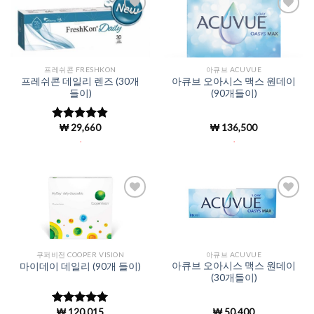
Add to
Add to
Wishlist
Wishlist
프레쉬콘 FRESHKON
아큐브 ACUVUE
프레쉬콘 데일리 렌즈 (30개
아큐브 오아시스 맥스 원데이
들이)
(90개들이)
₩
29,660
₩
136,500
5 중에서
4.9
로 평가
.
.
됨
Add to
Add to
Wishlist
Wishlist
쿠퍼비전 COOPER VISION
아큐브 ACUVUE
아큐브 오아시스 맥스 원데이
마이데이 데일리 (90개 들이)
(30개들이)
₩
120,015
₩
50,400
5 중에서
5