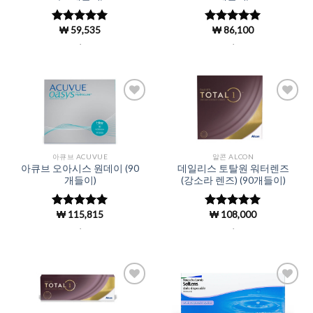
₩
59,535
₩
86,100
5 중에서
5 중에서
4.97
로 평
4.98
로 평
.
.
가됨
가됨
Add to
Add to
Wishlist
Wishlist
아큐브 ACUVUE
알콘 ALCON
아큐브 오아시스 원데이 (90
데일리스 토탈원 워터렌즈
개들이)
(강소라 렌즈) (90개들이)
₩
115,815
₩
108,000
5 중에서
5 중에서
4.98
로 평
4.98
로 평
.
.
가됨
가됨
Add to
Add to
Wishlist
Wishlist