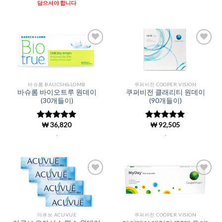
가됨
가됨
담으셔야 합니다
Add to
Add to
Wishlist
Wishlist
바슈롬 BAUCSH&LOMB
쿠퍼비전 COOPER VISION
바슈롬 바이오트루 원데이
쿠퍼비전 클래리티 원데이
(30개들이)
(90개들이)
₩
36,820
₩
92,505
5 중에서
5 중에서
5
4.92
로 평
로 평가됨
.
.
가됨
Add to
Add to
Wishlist
Wishlist
아큐브 ACUVUE
쿠퍼비전 COOPER VISION