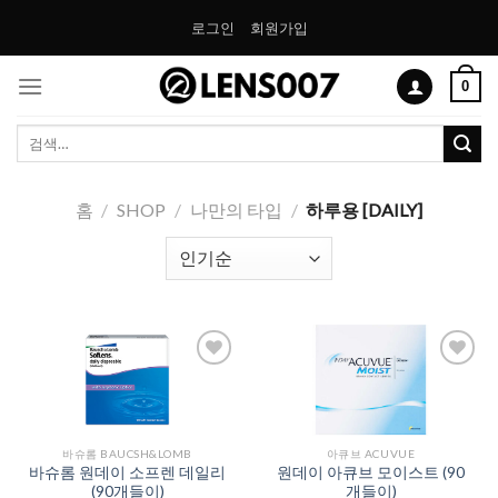
Skip
로그인
회원가입
to
content
0
검
색:
홈
/
SHOP
/
나만의 타입
/
하루용 [DAILY]
Add to
Add to
Wishlist
Wishlist
바슈롬 BAUCSH&LOMB
아큐브 ACUVUE
바슈롬 원데이 소프렌 데일리
원데이 아큐브 모이스트 (90
(90개들이)
개들이)