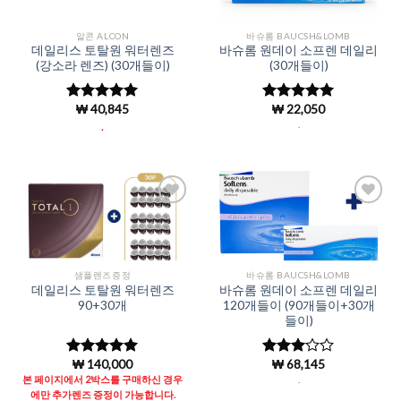
알콘 ALCON
바슈롬 BAUCSH&LOMB
데일리스 토탈원 워터렌즈
바슈롬 원데이 소프렌 데일리
(강소라 렌즈) (30개들이)
(30개들이)
₩
40,845
₩
22,050
5 중에서
5 중에서
4.97
로 평
4.96
로 평
.
.
가됨
가됨
Add to
Add to
Wishlist
Wishlist
샘플렌즈증정
바슈롬 BAUCSH&LOMB
데일리스 토탈원 워터렌즈
바슈롬 원데이 소프렌 데일리
90+30개
120개들이 (90개들이+30개
들이)
₩
140,000
₩
68,145
5 중에서
5 중에
4.97
로 평
서
3
로
본 페이지에서 2박스를 구매하신 경우
.
가됨
평가됨
에만 추가렌즈 증정이 가능합니다.