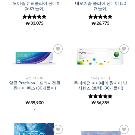
네오이즘 슈퍼클리어 원데이
네오이즘 클리어 원데이 (50
(50개들이)
개들이)
₩
33,075
₩
26,775
5 중에서
5 중에서
4.96
로 평
4.96
로 평
.
.
가됨
가됨
Add to
Add to
Wishlist
Wishlist
알콘 ALCON
난시 [TORIC]
알콘 Precision 1 프리시전원
쿠퍼비전 마이데이 원데이 난
원데이 렌즈 (30개들이)
시렌즈 (토릭) (30개들이)
₩
39,900
₩
56,355
5 중에서
5
로 평가됨
.
.