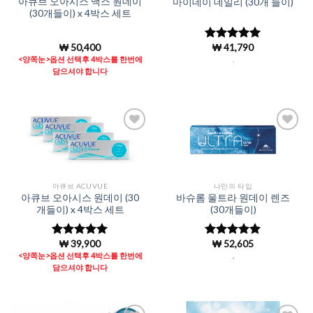
아큐브 오아시스 맥스 원데이
마이데이 데일리 (30개 들이)
(30개들이) x 4박스 세트
₩
50,400
₩
41,790
5 중에서
5
로 평가됨
<양쪽눈>옵션 선택후 4박스를 한번에
.
담으셔야 합니다
Add to
Add to
Wishlist
Wishlist
아큐브 ACUVUE
나만의 타입
아큐브 오아시스 원데이 (30
바슈롬 울트라 원데이 렌즈
개들이) x 4박스 세트
(30개들이)
₩
39,900
₩
52,605
5 중에서
5 중에서
5
4.96
로 평
로 평가됨
<양쪽눈>옵션 선택후 4박스를 한번에
.
가됨
담으셔야 합니다