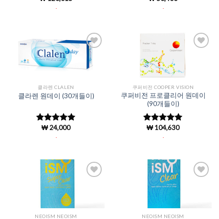
로 평가됨
.
.
Add to
Add to
Wishlist
Wishlist
클라렌 CLALEN
쿠퍼비전 COOPER VISION
쿠퍼비전 프로클리어 원데이
클라렌 원데이 (30개들이)
(90개들이)
₩
24,000
₩
104,630
5 중에서
5
5 중에서
로 평가됨
4.94
로 평
.
.
가됨
Add to
Add to
Wishlist
Wishlist
NEOISM NEOISM
NEOISM NEOISM