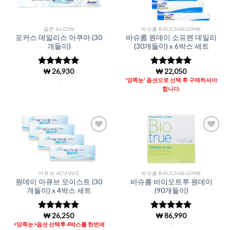
Wishlist
Wishlist
알콘 ALCON
바슈롬 BAUCSH&LOMB
포커스 데일리스 아쿠아 (30
바슈롬 원데이 소프렌 데일리
개들이)
(30개들이) x 6박스 세트
₩
26,930
₩
22,050
5 중에서
5 중에서
4.96
로 평
4.96
로 평
.
'양쪽눈' 옵션으로 선택 후 구매하셔야
가됨
가됨
합니다.
Add to
Add to
Wishlist
Wishlist
아큐브 ACUVUE
바슈롬 BAUCSH&LOMB
원데이 아큐브 모이스트 (30
바슈롬 바이오트루 원데이
개들이) x 4박스 세트
(90개들이)
₩
26,250
₩
86,990
5 중에서
5 중에서
4.96
로 평
4.98
로 평
<양쪽눈>옵션 선택후 4박스를 한번에
.