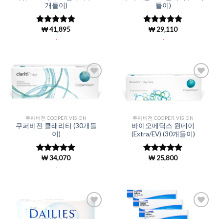
개들이)
들이)
₩
41,895
₩
29,110
5 중에서
5 중에서
4.96
로 평
4.98
로 평
.
.
가됨
가됨
Add to
Add to
Wishlist
Wishlist
쿠퍼비전 COOPER VISION
쿠퍼비전 COOPER VISION
쿠퍼비전 클래리티 (30개들
바이오메딕스 원데이
이)
(Extra/EV) (30개들이)
₩
34,070
₩
25,800
5 중에서
5 중에서
4.99
로 평
4.97
로 평
.
.
가됨
가됨
Add to
Add to